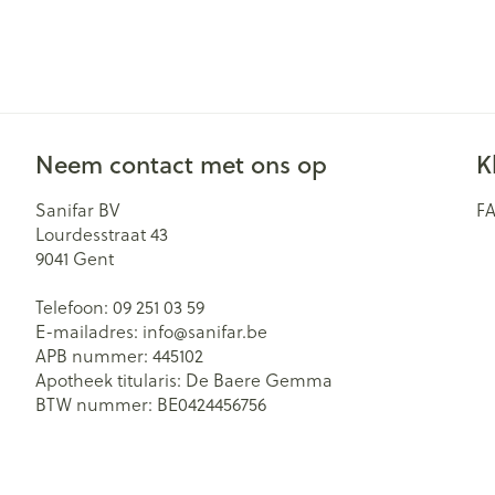
Neem contact met ons op
K
Sanifar BV
F
Lourdesstraat 43
9041
Gent
Telefoon:
09 251 03 59
E-mailadres:
info@
sanifar.be
APB nummer:
445102
Apotheek titularis:
De Baere Gemma
BTW nummer:
BE0424456756