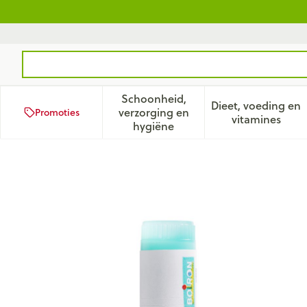
Ga naar de inhoud
Product, merk, categorie...
Schoonheid,
Dieet, voeding en
verzorging en
Promoties
Toon submenu voor Schoonhei
Toon subm
vitamines
hygiëne
Opium 200k Gl Boiron