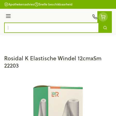
Ga naar de inhoud
Apothekersadvies
Snelle beschikbaarheid
Menu
Zoek
Product, merk, categorie...
Rosidal K Elastische Windel 12cmx5m
22203