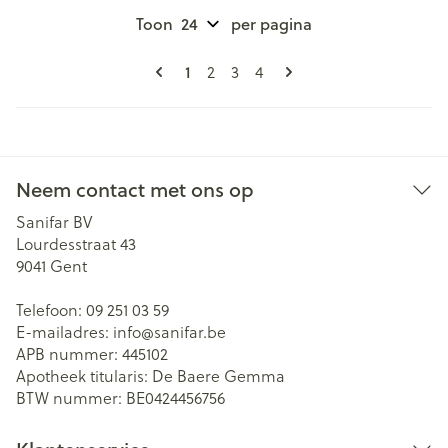
Toon
per pagina
Pagina's
U lees momenteel pagina
Pagina
Pagina
Pagina
1
2
3
4
Neem contact met ons op
Sanifar BV
Lourdesstraat 43
9041
Gent
Telefoon:
09 251 03 59
E-mailadres:
info@
sanifar.be
APB nummer:
445102
Apotheek titularis:
De Baere Gemma
BTW nummer:
BE0424456756