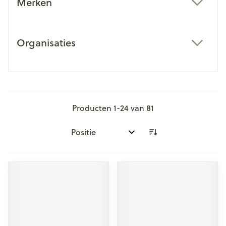
Merken
filter
Organisaties
filter
Producten
1
-
24
van
81
Sorteer op: