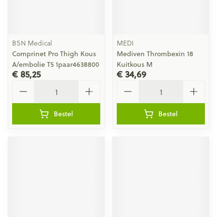
BSN Medical
MEDI
Comprinet Pro Thigh Kous
Mediven Thrombexin 18
A/embolie T5 1paar4638800
Kuitkous M
€ 85,25
€ 34,69
Aantal
Aantal
Bestel
Bestel