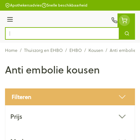
Ga naar de inhoud
Apothekersadvies
Snelle beschikbaarheid
Menu
Zoek
Product, merk, categorie...
Home
/
Thuiszorg en EHBO
/
EHBO
/
Kousen
/
Anti embolie 
Anti embolie kousen
Filteren
Doorgaan naar productlijst
Prijs
filter