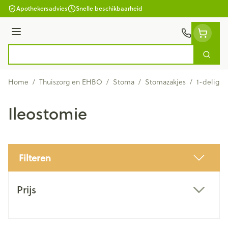
Ga naar de inhoud
Apothekersadvies
Snelle beschikbaarheid
Menu
Zoek
Product, merk, categorie...
Home
/
Thuiszorg en EHBO
/
Stoma
/
Stomazakjes
/
1-delig
/
Ileostomie
Filteren
Doorgaan naar productlijst
Prijs
filter