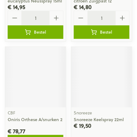
eucalyptus Neusspray 15ml
citroen Zuigpast 12
€ 14,95
€ 14,80
Aantal
Aantal
Bestel
Bestel
CBF
Snoreeze
Oniris Orthese A/snurken 2
Snoreeze Keelspray 22ml
€ 19,50
€ 78,77