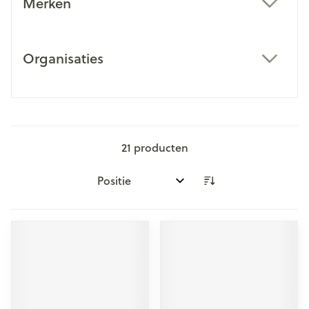
Merken
filter
Organisaties
filter
21
producten
Sorteer op: