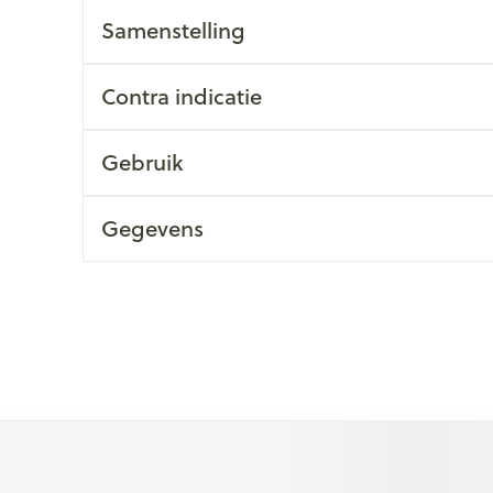
Samenstelling
Contra indicatie
Gebruik
Gegevens
 met de tabtoets. Je kunt de carrousel overslaan of direct na