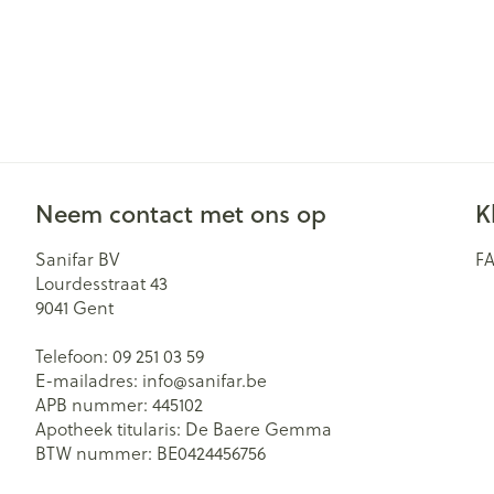
Neem contact met ons op
K
Sanifar BV
F
Lourdesstraat 43
9041
Gent
Telefoon:
09 251 03 59
E-mailadres:
info@
sanifar.be
APB nummer:
445102
Apotheek titularis:
De Baere Gemma
BTW nummer:
BE0424456756