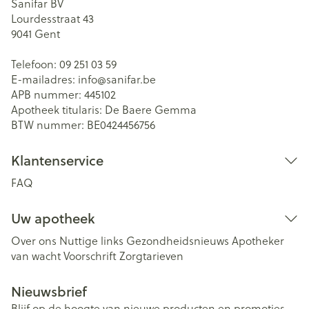
Sanifar BV
Lourdesstraat 43
9041
Gent
Telefoon:
09 251 03 59
E-mailadres:
info@
sanifar.be
APB nummer:
445102
Apotheek titularis:
De Baere Gemma
BTW nummer:
BE0424456756
Klantenservice
FAQ
Uw apotheek
Over ons
Nuttige links
Gezondheidsnieuws
Apotheker
van wacht
Voorschrift
Zorgtarieven
Nieuwsbrief
Blijf op de hoogte van nieuwe producten en promoties