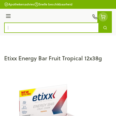
Ga naar de inhoud
Apothekersadvies
Snelle beschikbaarheid
Menu
Zoek
Product, merk, categorie...
Etixx Energy Bar Fruit Tropical 12x38g