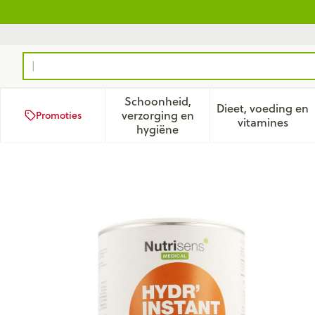
Ga naar de inhoud
Product, merk, categorie...
Schoonheid,
Dieet, voeding en
verzorging en
Promoties
Toon submenu voor Schoonhei
Toon subm
vitamines
hygiëne
Hydr'instant Abrikoos 600g