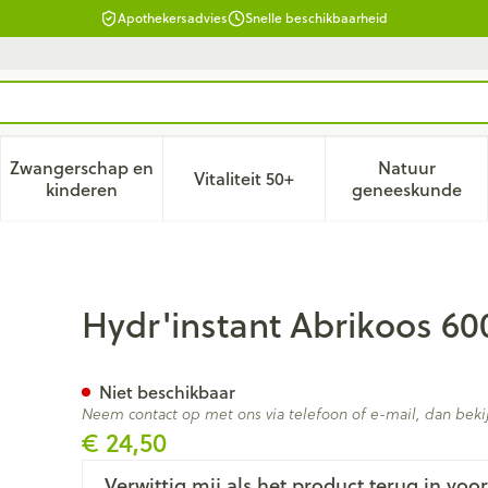
Apothekersadvies
Snelle beschikbaarheid
Zwangerschap en
Natuur
Vitaliteit 50+
d, verzorging en hygiëne categorie
enu voor Dieet, voeding en vitamines categorie
Toon submenu voor Zwangerschap en kinderen ca
Toon submenu voor Vitaliteit 
Toon subm
kinderen
geneeskunde
Hydr'instant Abrikoos 60
Niet beschikbaar
Neem contact op met ons via telefoon of e-mail, dan be
€ 24,50
Verwittig mij als het product terug in voor