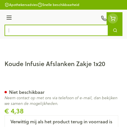
Ga naar de inhoud
Apothekersadvies
Snelle beschikbaarheid
Menu
Zoek
Product, merk, categorie...
Koude Infusie Afslanken Zakje 1x20
Koude Infusie Afslanken Zakj
Niet beschikbaar
Neem contact op met ons via telefoon of e-mail, dan bekijken
we samen de mogelijkheden.
€ 4,38
Verwittig mij als het product terug in voorraad is