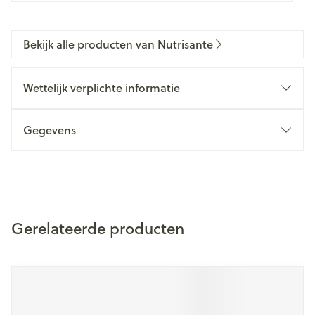
Bekijk alle producten van Nutrisante
Wettelijk verplichte informatie
Gegevens
Gerelateerde producten
Navigeren door de elementen van de carrousel is mogelijk m
Druk om carrousel over te slaan
Druk op om naar carrouselnavigatie te gaan