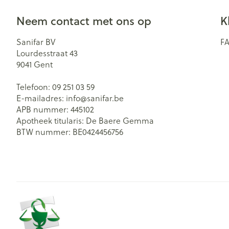
Neem contact met ons op
K
Sanifar BV
F
Lourdesstraat 43
9041
Gent
Telefoon:
09 251 03 59
E-mailadres:
info@
sanifar.be
APB nummer:
445102
Apotheek titularis:
De Baere Gemma
BTW nummer:
BE0424456756