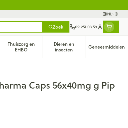
NL
Oversc
Talen
Zoek
09 251 03 59
Klant menu
Thuiszorg en
Dieren en
Geneesmiddelen
tegorie
50+ categorie
enu voor Natuur geneeskunde categorie
Toon submenu voor Thuiszorg en EHBO categorie
Toon submenu voor Dieren en 
Toon subm
EHBO
insecten
harma Caps 56x40mg g Pip