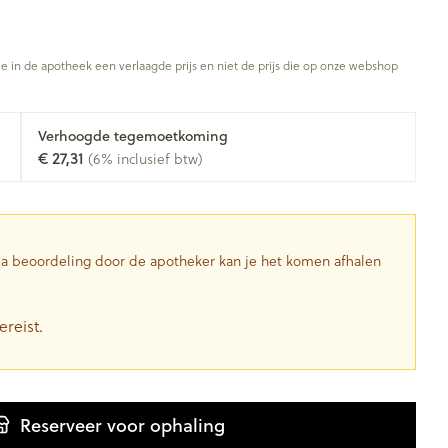
je in de apotheek een verlaagde prijs en niet de prijs die op onze webshop
Verhoogde tegemoetkoming
€ 27,31
(6% inclusief btw)
 Na beoordeling door de apotheker kan je het komen afhalen
ereist.
Reserveer
voor ophaling