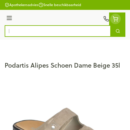
Ga naar de inhoud
Apothekersadvies
Snelle beschikbaarheid
Menu
Zoek
Product, merk, categorie...
Podartis Alipes Schoen Dame Beige 35l