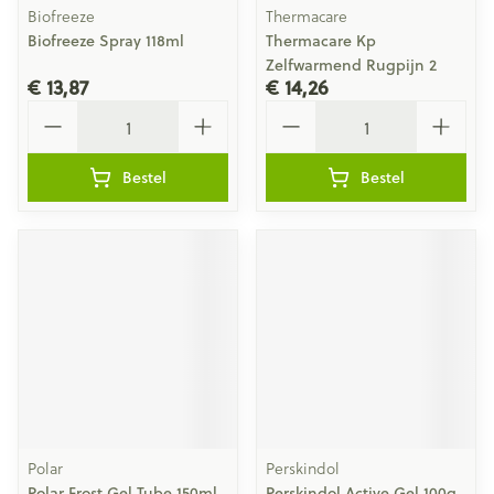
Biofreeze
Thermacare
Biofreeze Spray 118ml
Thermacare Kp
Zelfwarmend Rugpijn 2
€ 13,87
€ 14,26
Aantal
Aantal
Bestel
Bestel
Polar
Perskindol
Polar Frost Gel Tube 150ml
Perskindol Active Gel 100g