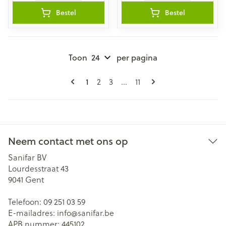
Bestel
Bestel
Toon
per pagina
Pagina's
U lees momenteel pagina
Pagina
Pagina
Pagina
1
2
3
...
11
Neem contact met ons op
Sanifar BV
Lourdesstraat 43
9041
Gent
Telefoon:
09 251 03 59
E-mailadres:
info@
sanifar.be
APB nummer:
445102