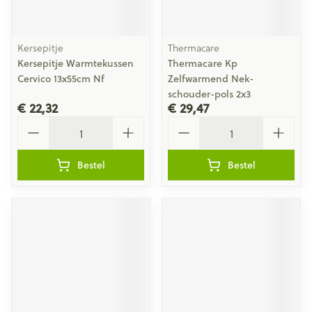
Kersepitje
Thermacare
Kersepitje Warmtekussen
Thermacare Kp
Cervico 13x55cm Nf
Zelfwarmend Nek-
schouder-pols 2x3
€ 22,32
€ 29,47
Aantal
Aantal
Bestel
Bestel