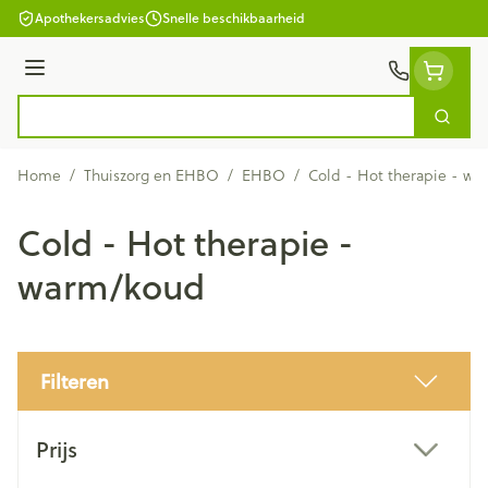
Ga naar de inhoud
Apothekersadvies
Snelle beschikbaarheid
Menu
Zoek
Product, merk, categorie...
Home
/
Thuiszorg en EHBO
/
EHBO
/
Cold - Hot therapie - w
Cold - Hot therapie -
warm/koud
Filteren
Doorgaan naar productlijst
Prijs
filter