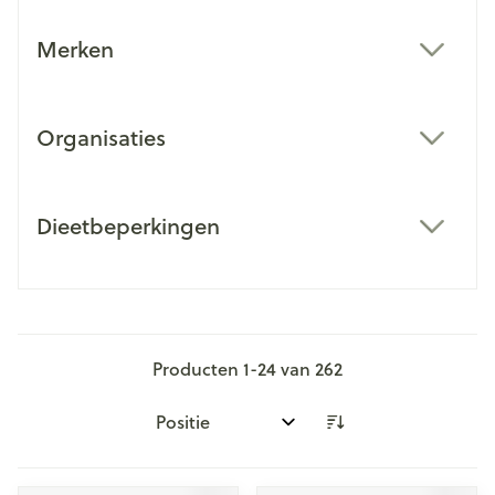
Merken
filter
Organisaties
filter
Dieetbeperkingen
filter
Producten
1
-
24
van
262
Sorteer op: