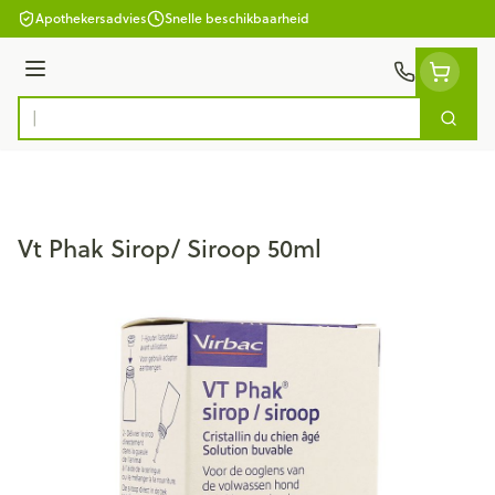
Ga naar de inhoud
Apothekersadvies
Snelle beschikbaarheid
Menu
Zoek
Product, merk, categorie...
Vt Phak Sirop/ Siroop 50ml