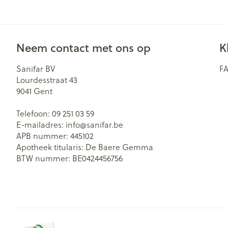
Neem contact met ons op
K
Sanifar BV
F
Lourdesstraat 43
9041
Gent
Telefoon:
09 251 03 59
E-mailadres:
info@
sanifar.be
APB nummer:
445102
Apotheek titularis:
De Baere Gemma
BTW nummer:
BE0424456756