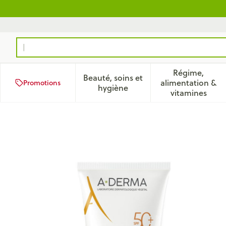
Aller au contenu
Rechercher
Régime,
Beauté, soins et
alimentation &
Promotions
Afficher le sous-menu pour la
Afficher 
hygiène
vitamines
Aderma Exomega Control Cr