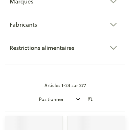
Marques
filter
Fabricants
filter
Restrictions alimentaires
filter
Articles
1
-
24
sur
277
Trier par: