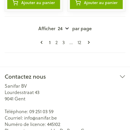
Ajouter au panier
Ajouter au panier
Afficher
par page
Pages
Vous lisez actuellement la page
1
Page
Page
Page
2
3
...
12
Contactez nous
Sanifar BV
Lourdesstraat 43
9041
Gent
Téléphone:
09 251 03 59
Courriel:
info@
sanifar.be
Numéro de licence:
445102