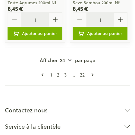
Zeste Agrumes 200ml Nf
Seve Bambou 200ml Nf
8,45 €
8,45 €
Quantité
Quantité
Ajouter au panier
Ajouter au panier
Afficher
par page
Pages
Vous lisez actuellement la page
Page
Page
Page
1
2
3
...
22
Contactez nous
Service à la clientèle