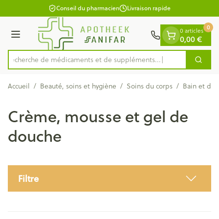
Diapositive 1 de 1
Aller au contenu
Conseil du pharmacien
Livraison rapide
0
0 articles
Menu
0,00 €
Recherche de médicaments e
Cherc
Rechercher
Accueil
/
Beauté, soins et hygiène
/
Soins du corps
/
Bain et do
Crème, mousse et gel de
douche
Filtre