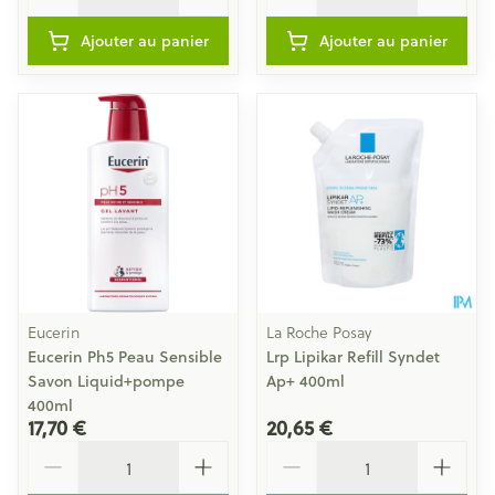
Ajouter au panier
Ajouter au panier
Eucerin
La Roche Posay
Eucerin Ph5 Peau Sensible
Lrp Lipikar Refill Syndet
Savon Liquid+pompe
Ap+ 400ml
400ml
17,70 €
20,65 €
Quantité
Quantité