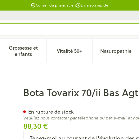
Conseil du pharmacien
Livraison rapide
Grossesse et
Vitalité 50+
Naturopathie
 catégorie Beauté, soins et hygiène
le sous-menu pour la catégorie Régime, alimentation & vitam
Afficher le sous-menu pour la catégorie Grossesse
Afficher le sous-menu pour la 
Afficher 
enfants
p Court Gauche Beige M
Bota Tovarix 70/ii Bas A
En rupture de stock
Veuillez nous contacter par téléphone ou par e-mail et no
88,30 €
Tenez-moi au courant de l'évolution des s