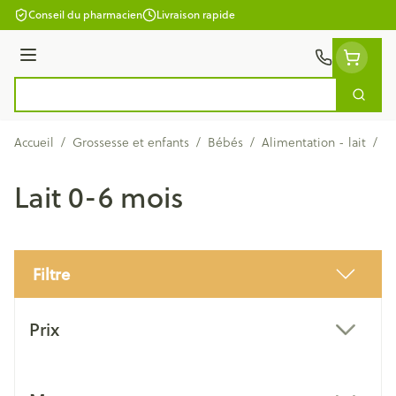
Aller au contenu
Conseil du pharmacien
Livraison rapide
Menu
Cherc
Rechercher
Accueil
/
Grossesse et enfants
/
Bébés
/
Alimentation - lait
/
La
Lait 0-6 mois
Filtre
Passer à la liste des produits
Prix
filter