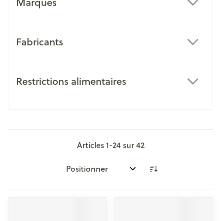
Marques
filter
Fabricants
filter
Restrictions alimentaires
filter
Articles
1
-
24
sur
42
Trier par: