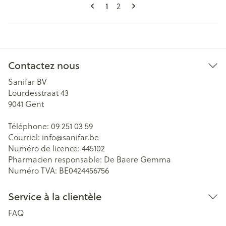
Pages
Vous lisez actuellement la page
Page
1
2
Contactez nous
Sanifar BV
Lourdesstraat 43
9041
Gent
Téléphone:
09 251 03 59
Courriel:
info@
sanifar.be
Numéro de licence:
445102
Pharmacien responsable:
De Baere Gemma
Numéro TVA:
BE0424456756
Service à la clientèle
FAQ