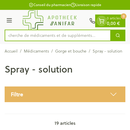
Diapositive 1 de 1
Aller au contenu
Conseil du pharmacien
Livraison rapide
0
0 articles
0,00 €
Menu
Recherche de médicaments et de suppléments..
Cherc
Rechercher
Accueil
/
Médicaments
/
Gorge et bouche
/
Spray - solution
Spray - solution
Filtre
19
articles