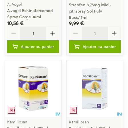
A. Vogel
Strepfen 8,75mg Miel-
A.vogel Echinaforcemed
citr.spray Sol Pulv
Spray Gorge 30ml
Bucc.15ml
10,56 €
9,99 €
Quantité
Quantité
Ajouter au panier
Ajouter au panier
Médicament
Médicament
Kamillosan
Kamillosan