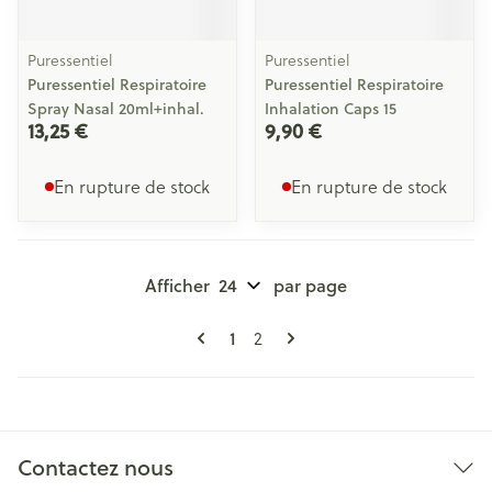
Puressentiel
Puressentiel
Puressentiel Respiratoire
Puressentiel Respiratoire
Spray Nasal 20ml+inhal.
Inhalation Caps 15
13,25 €
9,90 €
En rupture de stock
En rupture de stock
Afficher
par page
Pages
Vous lisez actuellement la page
Page
1
2
Contactez nous