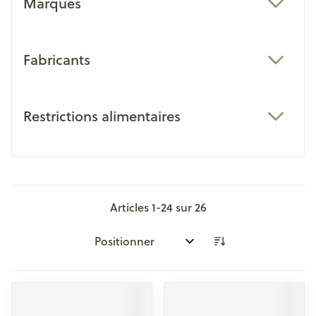
Marques
filter
Fabricants
filter
Restrictions alimentaires
filter
Articles
1
-
24
sur
26
Trier par: