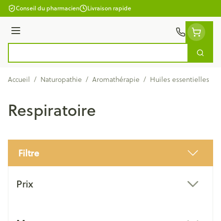
Aller au contenu
Conseil du pharmacien
Livraison rapide
Menu
Cherc
Rechercher
Accueil
/
Naturopathie
/
Aromathérapie
/
Huiles essentielles
/
Respiratoire
Filtre
Passer à la liste des produits
Prix
filter