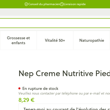
Conseil du pharmacien
Livraison rapide
Grossesse et
Vitalité 50+
Naturopathie
 catégorie Beauté, soins et hygiène
le sous-menu pour la catégorie Régime, alimentation & vitam
Afficher le sous-menu pour la catégorie Grossesse
Afficher le sous-menu pour la 
Afficher 
enfants
Tube 50ml
Nep Creme Nutritive Pie
En rupture de stock
Veuillez nous contacter par téléphone ou par e-mail et no
8,29 €
Tenez-moi au courant de l'évolution des s