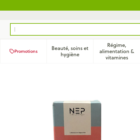
Aller au contenu
Rechercher
Régime,
Beauté, soins et
alimentation &
Promotions
Afficher le sous-menu pour la
Afficher 
hygiène
vitamines
Nep Creme Nutritive Pieds 