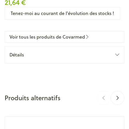
21,64 €
Tenez-moi au courant de l'évolution des stocks !
Voir tous les produits de Covarmed
Détails
CNK
3068368
Fabricants
Covarmed
Produits alternatifs
Marques
Covarmed
Largeur
12 mm
Il est possible de naviguer entre les éléments du carrousel 
Appuyer sur pour sauter le carrousel
Appuyez sur cette touche pour accéder à la navigation en