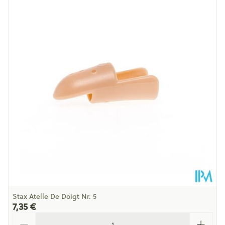
Longueur
33 mm
Profondeur
205 mm
Température ambiante (15°C -
Préservation
25°C)
Stax Atelle De Doigt Nr. 5
7,35 €
Quantité