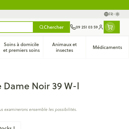
FR
Passer
Langues
Chercher
09 251 03 59
Menu client
Soins à domicile
Animaux et
Médicaments
ines
 et enfants
catégorie Vitalité 50+
le sous-menu pour la catégorie Naturopathie
Afficher le sous-menu pour la catégorie Soins à do
Afficher le sous-menu pour la
Afficher 
et premiers soins
insectes
e Dame Noir 39 W-l
us examinerons ensemble les possibilités.
tocks !