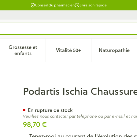
Conseil du pharmacien
Livraison rapide
Grossesse et
Vitalité 50+
Naturopathie
 catégorie Beauté, soins et hygiène
le sous-menu pour la catégorie Régime, alimentation & vitam
Afficher le sous-menu pour la catégorie Grossesse
Afficher le sous-menu pour la 
Afficher 
enfants
ame Noir 39 W-l
Podartis Ischia Chaussur
En rupture de stock
Veuillez nous contacter par téléphone ou par e-mail et no
98,70 €
Tenez-moi au courant de l'évolution des s