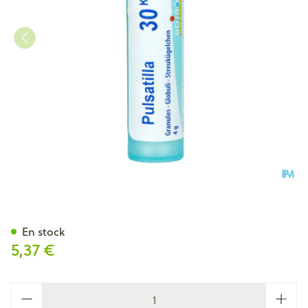
Pulsatilla 30k Gr 4g Boiron
En stock
5,37 €
Quantité