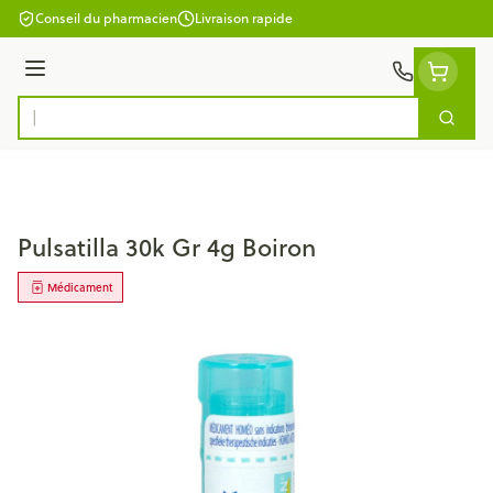
Aller au contenu
Conseil du pharmacien
Livraison rapide
Menu
Cherc
Rechercher
Pulsatilla 30k Gr 4g Boiron
Médicament