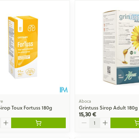
re
Aboca
irop Toux Fortuss 180g
Grintuss Sirop Adult 180
15,30 €
Quantité