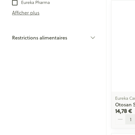
Eureka Pharma
Afficher plus
Restrictions alimentaires
filter
Eureka Ca
Otosan S
14,78 €
Quantité