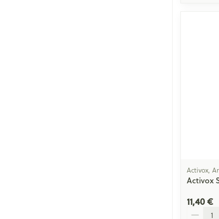
Activox, 
Activox 
11,40 €
Quantité