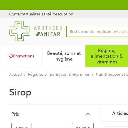
Aller au contenu
Diapositive 1 de 1
Contact
Actualités santé
Prescription
Recherche de médicaments et 
Rechercher
Régime,
Beauté, soins et
alimentation &
Promotions
Afficher le sous-menu pour la
Afficher 
hygiène
vitamines
Accueil
/
Régime, alimentation & vitamines
/
Nutrithérapie et 
Sirop
Passer à la liste des produits
Article
Prix
filter