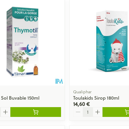
er les valeurs minimales et maximales du prix.
Qualiphar
 Sol Buvable 150ml
Toulakids Sirop 180ml
14,60 €
Quantité