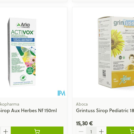
Arkopharma
Aboca
Sirop Aux Herbes Nf 150ml
Grintuss Sirop Pediatric 
15,30 €
Quantité