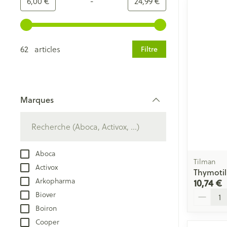
-
Valeur minimale
Valeur maximale
6,00 €
24,99 €
Utilisez les touches fléchées gauche et droite pour ajust
62 articles
Filtre
Marques
filter
Aboca
Tilman
Activox
Thymotil
Arkopharma
10,74 €
Quantité
Biover
Boiron
Cooper