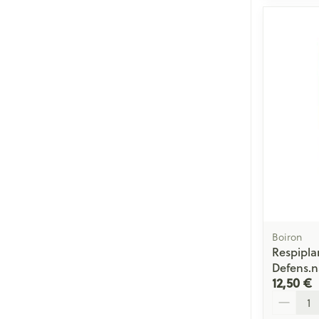
Boiron
Respipla
Defens.n
12,50 €
Quantité